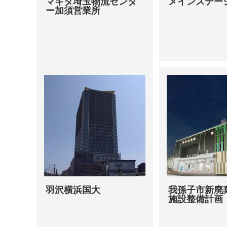
マキタ埼玉物流センタ
メインステー
ー加須営業所
羽沢横浜国大
我孫子市新廃
施設整備計画