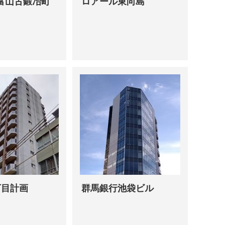
富山古鍛冶町
ロアール東向島
丁目計画
群馬銀行池袋ビル