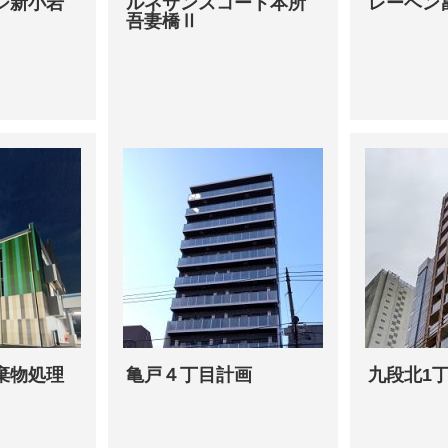
ジ新小岩
ルネサンスコート本所
レーベン
吾妻橋Ⅱ
棄物処理
亀戸４丁目計画
九段北1