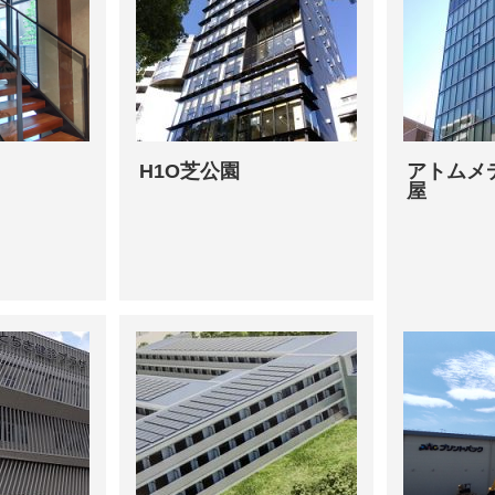
H1O芝公園
アトムメ
屋