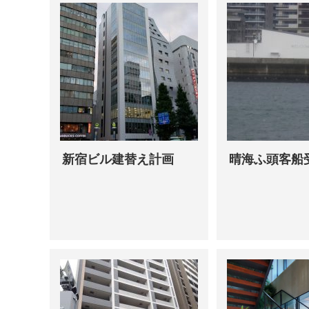
新宿ビル建替え計画
晴海ふ頭客船