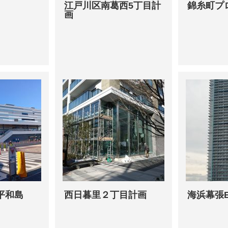
江戸川区南葛西5丁目計
錦糸町プ
画
平和島
西日暮里２丁目計画
海浜幕張