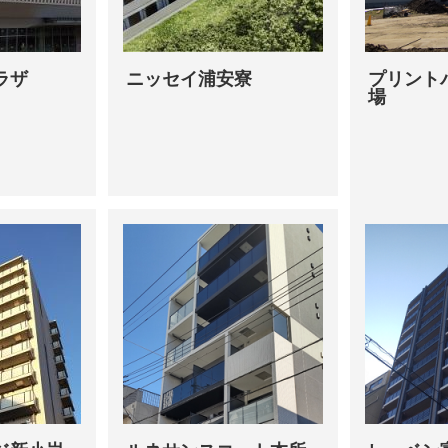
ラザ
ニッセイ浦安寮
プリント
場