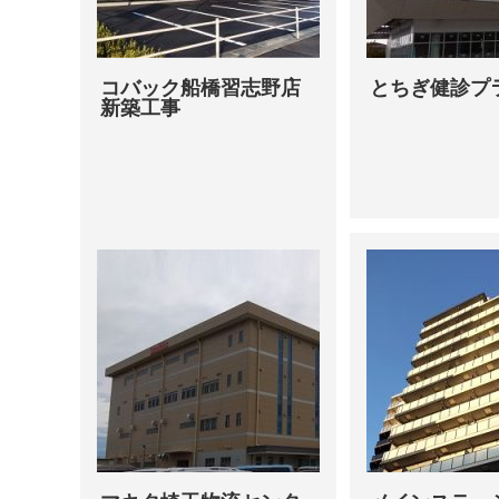
コバック船橋習志野店
とちぎ健診プ
新築工事