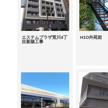
エステムプラザ荒川4丁
H1O外苑前
目新築工事