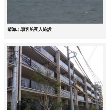
晴海ふ頭客船受入施設