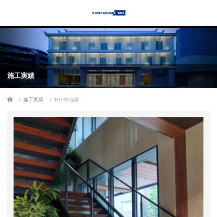
施工実績
ホーム
施工実績
H1O外苑前