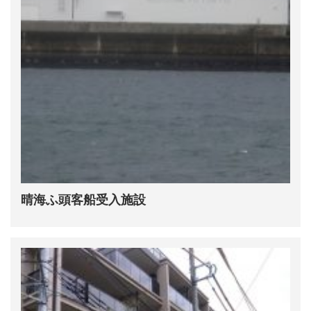
晴海ふ頭客船受入施設